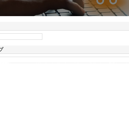
ドが山形県鶴岡市で手が
情報
プ
式会社
は1975年にセキュリティ会社の第一歩を踏み出した会社です。警備の中でも展示会など大
であり、これまで数多くの実績を積み重ねています。 さまざまな仕事が…