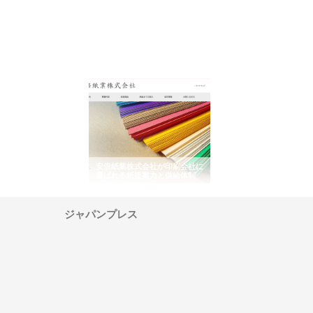
スが
安倍紙業株式会社が印刷会社に
株式会社ハクシンが大阪で選ば
株式会
由と
選ばれる紙提案力と供給体制
れる公共工事の実績と強み
築基礎
ジャパンプレス