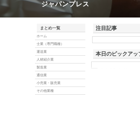
ジャパンプレス
注目記事
まとめ一覧
ホーム
株式会社アドバンスロー
士業（専門職種）
ける舗装土木工事と求人
運送業
本日のピックアッ
人材紹介業
製造業
東洋相互警備保障株
東洋相互警備保障株式会社
型イベントに特化した会社
通信業
小売業・販売業
その他業種