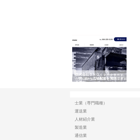
社翔栄が草津市で担う建
株式会社ＯＮＯｃｏｍｐａｎｙ
株式会社アセットイノ
工事の現場力と信頼性
が岡山から広域配送を実現でき
ンのワンルーム投資で
る理由
産形成と老後準備
カテゴリー
士業（専門職種）
運送業
人材紹介業
製造業
通信業