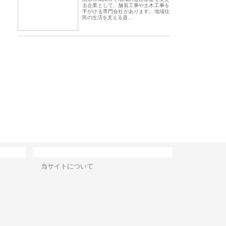
る企業として、舗装工事や土木工事を
手がける専門会社があります。地域住
民の生活を支える道…
ベーショ
庭楽株式会社が知多半島と三河
株式会社ナツハラが建設と鋲螺
株
始める資
と名古屋で叶える理想の外構空
で滋賀の暮らしを支える理由
イ
間
容
サイト情報
当サイトについて