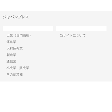
でき
ンのワンルーム投資で始める資
と名古屋で叶える理想の外構空
で
産形成と老後準備
間
ジャパンプレス
カテゴリー
サイト情報
士業（専門職種）
当サイトについて
運送業
人材紹介業
製造業
通信業
小売業・販売業
その他業種
Copyright©2026【ジャパンプレス】 All Rights reserved.