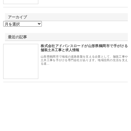
アーカイブ
最近の記事
株式会社アドバンスロードが山形県鶴岡市で手がける
舗装土木工事と求人情報
山形県鶴岡市で地域の道路基盤を支える企業として、舗装工事や
土木工事を手がける専門会社があります。地域住民の生活を支え
る道…
ｎｙ
株式会社アセットイノベーショ
庭楽株式会社が知多半島と三河
株