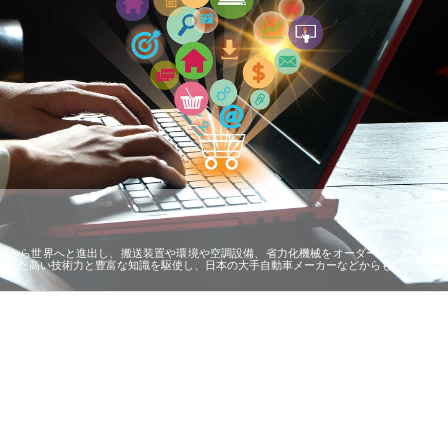
屋から世界へと進出し、搬送装置や環境や空調設備、省力化機械をオーダーメイドで製作
蓄えた高い技術力と豊富な知識を駆使し、日本の大手自動車メーカーなどからも…