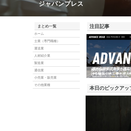
ジャパンプレス
注目記事
まとめ一覧
ホーム
士業（専門職種）
運送業
人材紹介業
製造業
株式会社アドバンスロー
通信業
ける舗装土木工事と求人
小売業・販売業
その他業種
本日のピックアッ