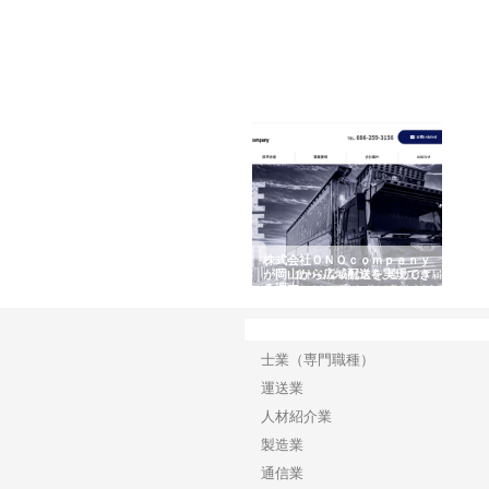
で選ば
株式会社翔栄が草津市で担う建
株式会社ＯＮＯｃｏｍｐａｎｙ
株式
み
築基礎工事の現場力と信頼性
が岡山から広域配送を実現でき
ンの
る理由
産形
カテゴリー
士業（専門職種）
運送業
人材紹介業
製造業
通信業