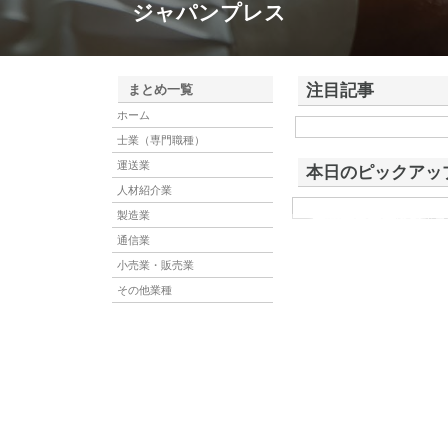
ジャパンプレス
注目記事
まとめ一覧
ホーム
株式会社アドバンスロー
士業（専門職種）
ける舗装土木工事と求人
運送業
本日のピックアッ
人材紹介業
製造業
共和電気株式会社
共和電気株式会社は、岩手
を主業務とする企業であり
通信業
小売業・販売業
その他業種