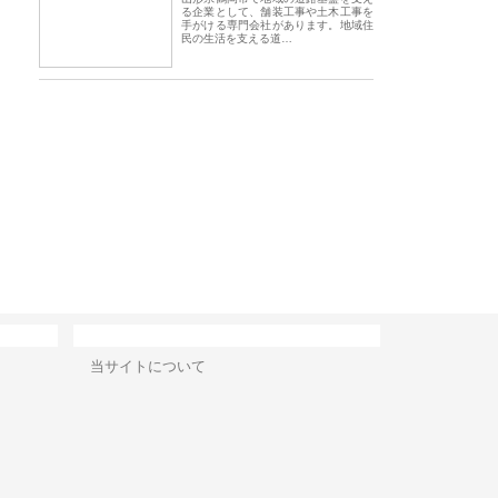
る企業として、舗装工事や土木工事を
手がける専門会社があります。地域住
民の生活を支える道…
会社アセットイノベーショ
庭楽株式会社が知多半島と三河
株式会社ナツハラが
ワンルーム投資で始める資
と名古屋で叶える理想の外構空
で滋賀の暮らしを支
成と老後準備
間
サイト情報
当サイトについて