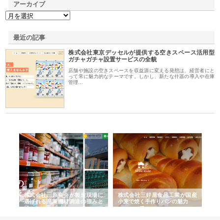
アーカイブ
最近の記事
株式会社東京デッセルが提供する空きスペース活用型
ガチャガチャ設置サービスの全貌
店舗や施設の空きスペースを収益源に変える発想は、経営者にと
って常に魅力的なテーマです。しかし、新たな什器の導入や在庫
管理…
が山
株式会社三原商会が製造現場に
株式会社三好屋食品工業が国産
有
土木
選ばれる産業機材調達の強みと
小麦で焼く手作りパンの魅力
山
は
ド