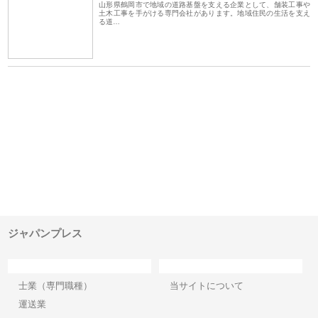
山形県鶴岡市で地域の道路基盤を支える企業として、舗装工事や
土木工事を手がける専門会社があります。地域住民の生活を支え
る道…
ｎｙ
株式会社アセットイノベーショ
庭楽株式会社が知多半島と三河
株
でき
ンのワンルーム投資で始める資
と名古屋で叶える理想の外構空
で
産形成と老後準備
間
ジャパンプレス
カテゴリー
サイト情報
士業（専門職種）
当サイトについて
運送業