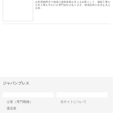
山形県鶴岡市で地域の道路基盤を支える企業として、舗装工事や
土木工事を手がける専門会社があります。地域住民の生活を支え
る道…
ｎｙ
株式会社アセットイノベーショ
庭楽株式会社が知多半島と三河
株
でき
ンのワンルーム投資で始める資
と名古屋で叶える理想の外構空
で
産形成と老後準備
間
ジャパンプレス
カテゴリー
サイト情報
士業（専門職種）
当サイトについて
運送業