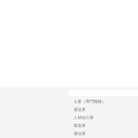
で選ば
株式会社翔栄が草津市で担う建
株式会社ＯＮＯｃｏｍｐａｎｙ
株式
み
築基礎工事の現場力と信頼性
が岡山から広域配送を実現でき
ンの
る理由
産形
カテゴリー
士業（専門職種）
運送業
人材紹介業
製造業
通信業