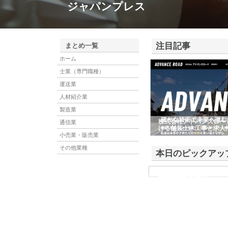
ジャパンプレス
注目記事
まとめ一覧
ホーム
士業（専門職種）
運送業
人材紹介業
製造業
株式会社アドバンスロー
通信業
ける舗装土木工事と求人
小売業・販売業
その他業種
本日のピックアッ
株式会社ＳＲＣ
株式会社ＳＲＣは、土地の
社は、平成19年に誕生し