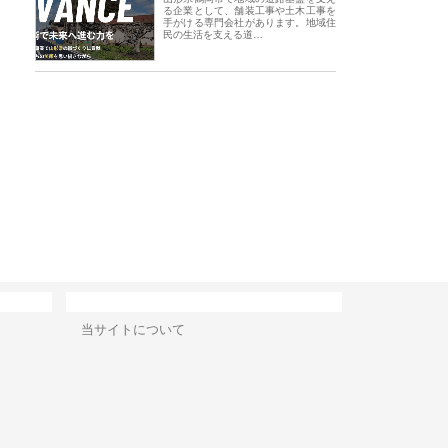
る企業として、舗装工事や土木工事を
手がける専門会社があります。地域住
民の生活を支える道…
会社アセットイノベーショ
庭楽株式会社が知多半島と三河
株式会社ナツハラが
ワンルーム投資で始める資
と名古屋で叶える理想の外構空
で滋賀の暮らしを支
成と老後準備
間
サイト情報
当サイトについて