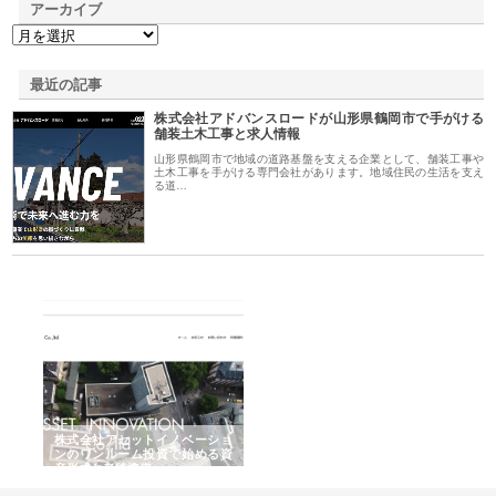
アーカイブ
最近の記事
株式会社アドバンスロードが山形県鶴岡市で手がける
舗装土木工事と求人情報
山形県鶴岡市で地域の道路基盤を支える企業として、舗装工事や
土木工事を手がける専門会社があります。地域住民の生活を支え
る道…
ｎｙ
株式会社アセットイノベーショ
庭楽株式会社が知多半島と三河
株
でき
ンのワンルーム投資で始める資
と名古屋で叶える理想の外構空
で
産形成と老後準備
間