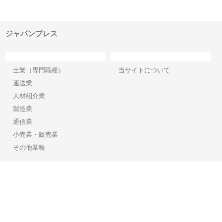
でき
ンのワンルーム投資で始める資
と名古屋で叶える理想の外構空
で
産形成と老後準備
間
ジャパンプレス
カテゴリー
サイト情報
士業（専門職種）
当サイトについて
運送業
人材紹介業
製造業
通信業
小売業・販売業
その他業種
Copyright©2026【ジャパンプレス】 All Rights reserved.