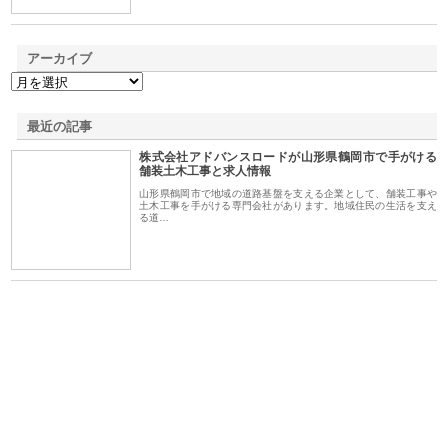
アーカイブ
最近の記事
株式会社アドバンスロードが山形県鶴岡市で手がける
舗装土木工事と求人情報
山形県鶴岡市で地域の道路基盤を支える企業として、舗装工事や
土木工事を手がける専門会社があります。地域住民の生活を支え
る道…
ｎｙ
株式会社アセットイノベーショ
庭楽株式会社が知多半島と三河
株