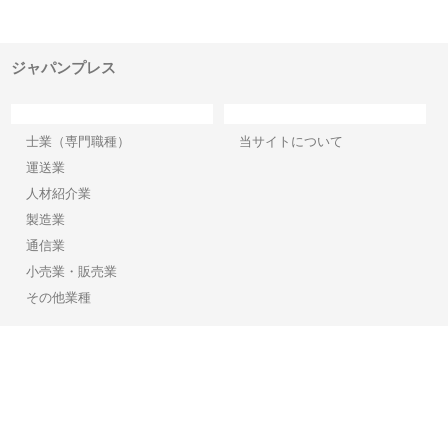
でき
ンのワンルーム投資で始める資
と名古屋で叶える理想の外構空
で
産形成と老後準備
間
ジャパンプレス
カテゴリー
サイト情報
士業（専門職種）
当サイトについて
運送業
人材紹介業
製造業
通信業
小売業・販売業
その他業種
Copyright©2026【ジャパンプレス】 All Rights reserved.