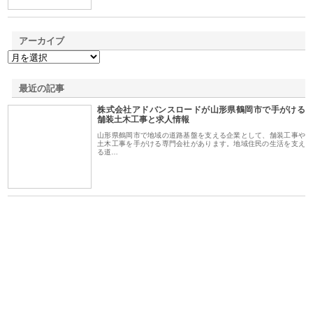
アーカイブ
最近の記事
株式会社アドバンスロードが山形県鶴岡市で手がける
舗装土木工事と求人情報
山形県鶴岡市で地域の道路基盤を支える企業として、舗装工事や
土木工事を手がける専門会社があります。地域住民の生活を支え
る道…
ｎｙ
株式会社アセットイノベーショ
庭楽株式会社が知多半島と三河
株