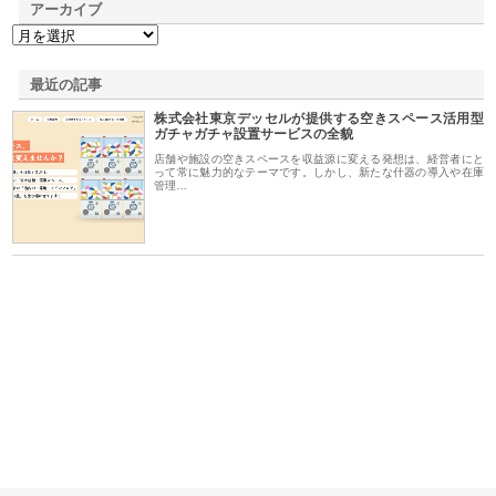
アーカイブ
最近の記事
株式会社東京デッセルが提供する空きスペース活用型
ガチャガチャ設置サービスの全貌
店舗や施設の空きスペースを収益源に変える発想は、経営者にと
って常に魅力的なテーマです。しかし、新たな什器の導入や在庫
管理…
が山
株式会社三原商会が製造現場に
株式会社三好屋食品工業が国産
有
土木
選ばれる産業機材調達の強みと
小麦で焼く手作りパンの魅力
山
は
ド